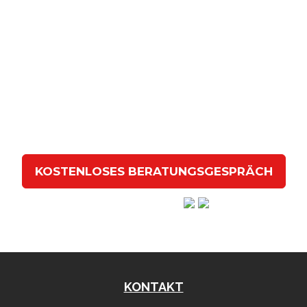
Kontaktieren Sie uns für ein
kostenloses
Beratungsgespräch
Lassen Sie uns in einem
gemeinsamen Gespräch
erarbeiten,
wie wir Ihnen dabei helfen können, ein
erfolgreiches KI Projekt
umzusetzen.
KOSTENLOSES BERATUNGSGESPRÄCH
Hervorragend
KONTAKT