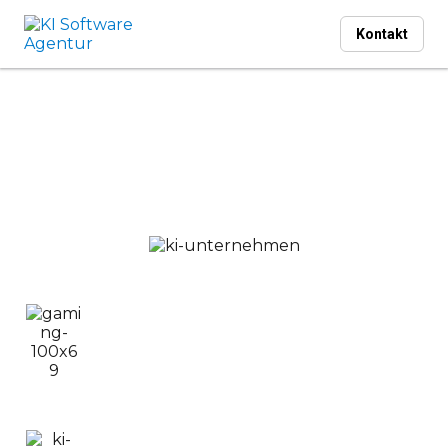
Kontakt
Full-Service KI Agentur
Wir helfen Ihnen ein
KI Projekt zu erstellen
und
erfolgreich am Markt zu bringen
Sie möchten ein
KI Projekt
erstellen und
vermarkten
, aber dazu fehlt die notwendige
Expertise?