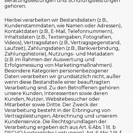
Beratungsleistungen und Schulungsleistungen
gehören.
Hierbei verarbeiten wir Bestandsdaten (z.B.,
Kundenstammdaten, wie Namen oder Adressen),
Kontaktdaten (z.B., E-Mail, Telefonnummern),
Inhaltsdaten (z.B., Texteingaben, Fotografien,
Videos), Vertragsdaten (z.B., Vertragsgegenstand,
Laufzeit), Zahlungsdaten (z.B., Bankverbindung,
Zahlungshistorie), Nutzungs- und Metadaten
(z.B. im Rahmen der Auswertung und
Erfolgsmessung von Marketingmaßnahmen).
Besondere Kategorien personenbezogener
Daten verarbeiten wir grundsätzlich nicht, außer
wenn diese Bestandteile einer beauftragten
Verarbeitung sind. Zu den Betroffenen gehören
unsere Kunden, Interessenten sowie deren
Kunden, Nutzer, Websitebesucher oder
Mitarbeiter sowie Dritte. Der Zweck der
Verarbeitung besteht in der Erbringung von
Vertragsleistungen, Abrechnung und unserem
Kundenservice. Die Rechtsgrundlagen der
Verarbeitung ergeben sich aus Art. 6 Abs. 1 lit. b
DSGVO (vertragliche Leistungen), Art. 6 Abs. 1 lit. f