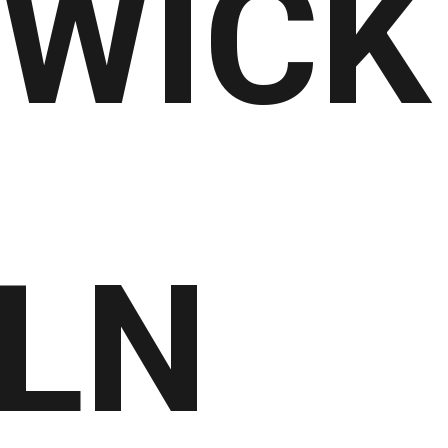
WICK
LN