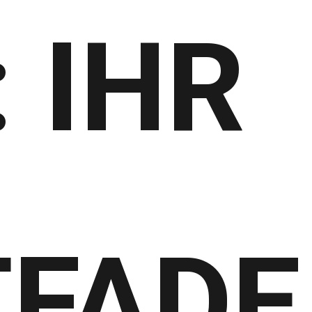
: IHR
TFADE