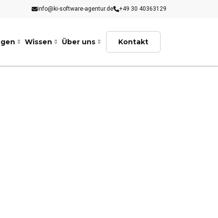
info@ki-software-agentur.de
+49 30 40363129
ngen
Wissen
Über uns
Kontakt
I